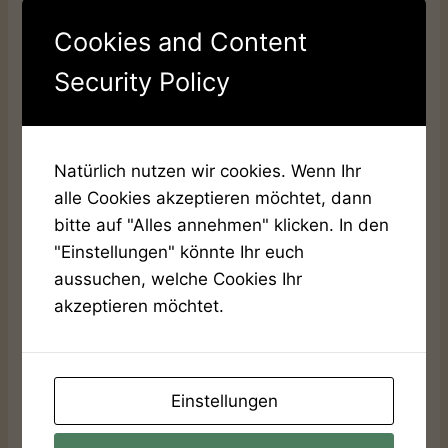
Shuttle-Service
nutzen. Dieser pendelt auf
Cookies and Content
Abruf zwischen dem Bahnhof Bietigheim
(Baden) und dem Haupteingang des
Security Policy
Festplatzes. Alle Einzelheiten dazu findet ihr
auf der entsprechenden Seite.
Natürlich nutzen wir cookies. Wenn Ihr
Auch das Thema
Barrierefreiheit
haben wir
alle Cookies akzeptieren möchtet, dann
aufgenommen. Das Marktgelände besteht aus
bitte auf "Alles annehmen" klicken. In den
festen Wegen und befestigten Wiesenflächen
"Einstellungen" könnte Ihr euch
und war nach bisherigen Erfahrungen auch
aussuchen, welche Cookies Ihr
nach Regen gut nutzbar. Zusätzlich informieren
akzeptieren möchtet.
wir dort über Zugang, Unterstützung vor Ort
und die vorhandene barrierefreie Toilette.
Einstellungen
Viele kurze Antworten findet ihr außerdem in
unseren
FAQ
. Dort sammeln wir typische