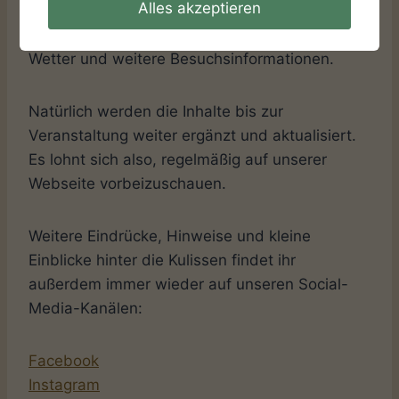
Alles akzeptieren
Fragen rund um Tickets, Anreise, Hunde,
Gewandung, Kinderangebote, Programm,
Wetter und weitere Besuchsinformationen.
Natürlich werden die Inhalte bis zur
Veranstaltung weiter ergänzt und aktualisiert.
Es lohnt sich also, regelmäßig auf unserer
Webseite vorbeizuschauen.
Weitere Eindrücke, Hinweise und kleine
Einblicke hinter die Kulissen findet ihr
außerdem immer wieder auf unseren Social-
Media-Kanälen:
Facebook
Instagram