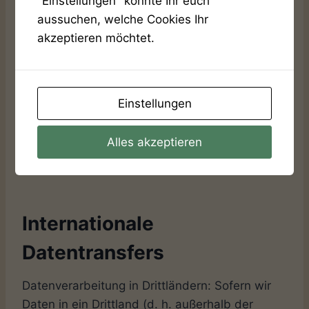
"Einstellungen" könnte Ihr euch
ihnen gegenüber offengelegt werden. Zu den
aussuchen, welche Cookies Ihr
Empfängern dieser Daten können z. B. mit IT-
akzeptieren möchtet.
Aufgaben beauftragte Dienstleister gehören
oder Anbieter von Diensten und Inhalten, die in
eine Website eingebunden sind. In solchen
Fällen beachten wir die gesetzlichen Vorgaben
Einstellungen
und schließen insbesondere entsprechende
Verträge bzw. Vereinbarungen, die dem Schutz
Alles akzeptieren
Ihrer Daten dienen, mit den Empfängern Ihrer
Daten ab.
Internationale
Datentransfers
Datenverarbeitung in Drittländern: Sofern wir
Daten in ein Drittland (d. h. außerhalb der